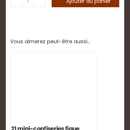
Ajouter au panier
quantité
de
Barre
NOUGAT
BLANC
FIGUE
CONFITE
Vous aimerez peut-être aussi…
Du
HAUT
VAR
-
100g
21 mini-confiseries figue