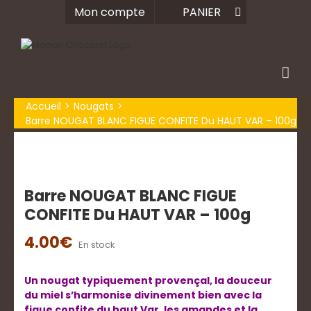
Passer
Mon compte
PANIER
au
contenu
Accueil
Nougats
Barre NOUGAT BLANC FIGUE CONFITE Du HAUT VAR – 100g
Barre NOUGAT BLANC FIGUE
CONFITE Du HAUT VAR – 100g
4.00
€
En stock
Un nougat typiquement provençal, la douceur
du miel s’harmonise divinement bien avec la
figue confite du haut Var, les amandes et la