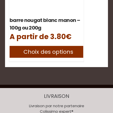
barre nougat blanc manon –
100g ou 200g
A partir de
3.80
€
Ce
Choix des options
produit
a
plusieurs
variations.
Les
options
peuvent
être
choisies
LIVRAISON
sur
la
page
Livraison par notre partenaire
du
Colissimo expert®